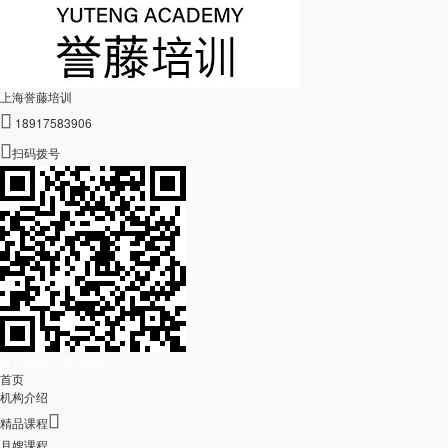
上海誉藤培训

18917583906

扫码拨号
有一份热，发一份光
首页
机构介绍

精品课程
月嫂课程