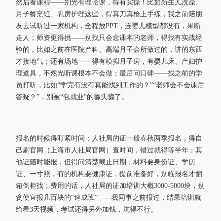
然后看课程——别光有理论课，得有实操！比如新生儿洗澡、
月子餐烹饪、乳房护理这些，得真刀真枪上手练，我之前陪朋
友去试听过一家机构，全程放PPT，连婴儿模型都没有，果断
走人；师资更得挑——别找只会念课本的老师，得找有实战经
验的，比如之前在医院产科、高端月子会所做过的，讲的东西
才接地气；还有场地——得有模拟月子房，有婴儿床、产妇护
理道具，不然光听课根本不会做；最后问口碑——找之前的学
员打听，比如“学完有没有真能找到工作的？”“老师会不会课后
答疑？”，别被“包就业”的噱头骗了。
报名的时候得盯紧时间：人社局的证一般春秋两季报名，得自
己刷官网（上海市人社局官网）查时间，错过就得等半年；其
他证随时能报，但得问清楚截止日期；材料要身份证、学历
证、一寸照，有的机构要健康证，提前准备好，别临报名才翻
箱倒柜找；费用的话，人社局的证加培训大概3000-5000块，别
贪便宜报几百块的“速成班”——我同事之前报过，结果培训就
给看3天视频，考试还得另外加钱，坑得不行。