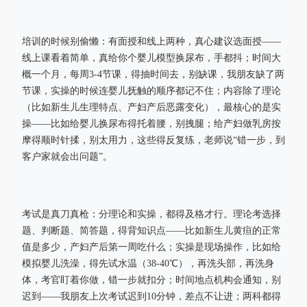
培训的时候别偷懒：有面授和线上两种，真心建议选面授——
线上课看着简单，真给你个婴儿模型换尿布，手都抖；时间大
概一个月，每周3-4节课，得抽时间去，别缺课，我朋友缺了两
节课，实操的时候连婴儿抚触的顺序都记不住；内容除了理论
（比如新生儿生理特点、产妇产后恶露变化），最核心的是实
操——比如给婴儿换尿布得托着腰，别拽腿；给产妇做乳房按
摩得顺时针揉，别太用力，这些得反复练，老师说“错一步，到
客户家就会出问题”。
考试是真刀真枪：分理论和实操，都得及格才行。理论考选择
题、判断题、简答题，得背知识点——比如新生儿黄疸的正常
值是多少，产妇产后第一周吃什么；实操是现场操作，比如给
模拟婴儿洗澡，得先试水温（38-40℃），再洗头部，再洗身
体，考官盯着你做，错一步就扣分；时间地点机构会通知，别
迟到——我朋友上次考试迟到10分钟，差点不让进；两科都得