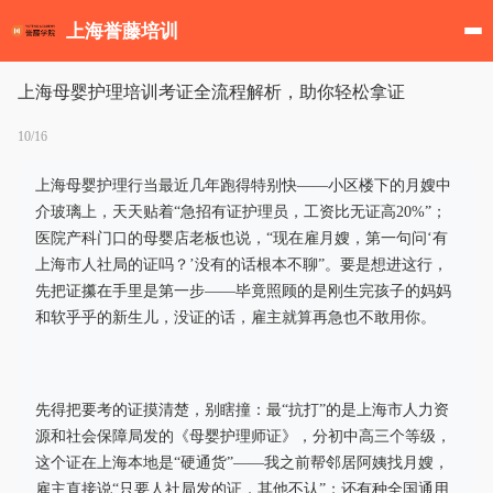
上海誉藤培训
上海母婴护理培训考证全流程解析，助你轻松拿证
10/16
上海母婴护理行当最近几年跑得特别快——小区楼下的月嫂中
介玻璃上，天天贴着“急招有证护理员，工资比无证高20%”；
医院产科门口的母婴店老板也说，“现在雇月嫂，第一句问‘有
上海市人社局的证吗？’没有的话根本不聊”。要是想进这行，
先把证攥在手里是第一步——毕竟照顾的是刚生完孩子的妈妈
和软乎乎的新生儿，没证的话，雇主就算再急也不敢用你。
先得把要考的证摸清楚，别瞎撞：最“抗打”的是上海市人力资
源和社会保障局发的《母婴护理师证》，分初中高三个等级，
这个证在上海本地是“硬通货”——我之前帮邻居阿姨找月嫂，
雇主直接说“只要人社局发的证，其他不认”；还有种全国通用