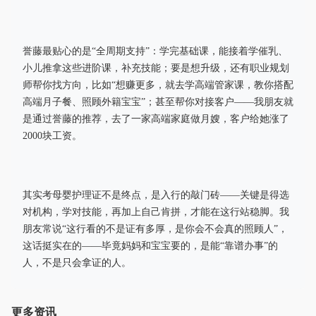
誉藤最贴心的是“全周期支持”：学完基础课，能接着学催乳、
小儿推拿这些进阶课，补充技能；要是想升级，还有职业规划
师帮你找方向，比如“想赚更多，就去学高端管家课，教你搭配
高端月子餐、照顾外籍宝宝”；甚至帮你对接客户——我朋友就
是通过誉藤的推荐，去了一家高端家庭做月嫂，客户给她涨了
2000块工资。
其实考母婴护理证不是终点，是入行的敲门砖——关键是得选
对机构，学对技能，再加上自己肯拼，才能在这行站稳脚。我
朋友常说“这行看的不是证有多厚，是你会不会真的照顾人”，
这话挺实在的——毕竟妈妈和宝宝要的，是能“靠谱办事”的
人，不是只会拿证的人。
更多资讯