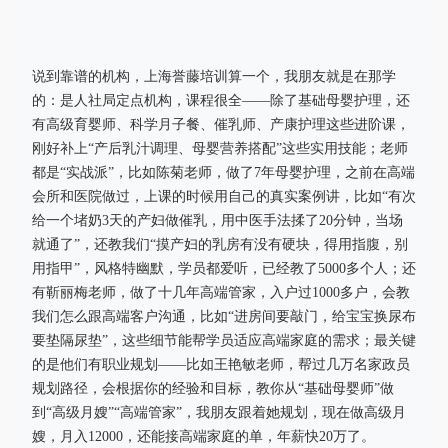
说到靠谱的机构，上海誉藤培训算一个，我朋友就是在那学
的：是人社局定点机构，课程很全——除了基础母婴护理，还
有高级育婴师、科学月子餐、催乳师、产康护理这些进阶课，
刚好补上“产后乳汁调理、母婴营养搭配”这些实用技能；老师
都是“实战派”，比如陈菊老师，做了7年母婴护理，之前在高端
会所和医院做过，上课的时候用自己的真实案例讲，比如“有次
给一个堵奶3天的产妇做催乳，用中医手法揉了20分钟，当场
就通了”，还教我们“摸产妇的乳房有没有硬块，得用指腹，别
用指甲”，风格特幽默，学员都爱听，已经教了5000多个人；还
有靳丽梅老师，做了十几年高端管家，入户过1000多户，会教
我们怎么跟高端客户沟通，比如“进房间要敲门，给宝宝换尿布
要垫隔尿垫”，这些细节能帮学员适应高端家庭的需求；最关键
的是他们有职业规划——比如王艳敏老师，帮过几万名家政员
规划路径，会根据你的经验和目标，教你从“基础母婴师”做
到“高级月嫂”“高端管家”，我朋友跟着她规划，现在做高级月
嫂，月入12000，还能接高端家庭的单，年薪快20万了。