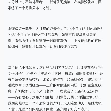
60分以上，不然得重考——我邻居阿姨第一次实操没及格，回
家练了半个月换尿布，才过。
拿证得等一阵子：人社局的证最慢，得2-3个月；职业培训证快
的话1个月；结业证做完课程就给；领证可以现场拿或者邮
寄，看你方便；拿到证第一时间查真伪——上发证机构的官网
输编号，能查到才是真的，别拿到假证白高兴。
拿了证也不能歇着，这行得“活到老学到老”：比如现在流行“科
学坐月子”，不是不让洗澡不让吹风，得教产妇用温水擦身；还
有产后修复的新技巧，比如无痛催乳、盆底肌修复，得定期学
继续教育；多攒经验——上户的时候遇到问题，比如宝宝肠绞
痛、产妇堵奶，记下来问老师，下次就会了；还有职业素养
——得有耐心，别嫌产妇麻烦，别嫌婴儿哭，沟通能力得好，
我朋友照顾过一个产后抑郁的产妇，天天陪她聊天，给她煮银
耳羹，最后产妇跟她成了闺蜜，还介绍了好几个客户。