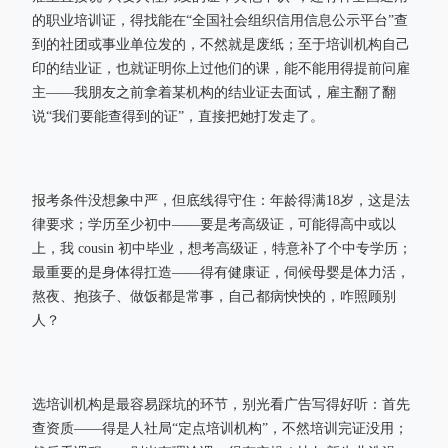
的职业培训证，得找能在“全国社会组织信用信息公示平台”查
到的社团或事业单位发的，不然就是废纸；至于培训机构自己
印的结业证，也就证明你上过他们的课，能不能用得提前问雇
主——我朋友之前拿着某机构的结业证去面试，雇主翻了翻
说“我们要能查得到的证”，直接把她打发走了。
报考条件没想象中严，但底线得守住：年龄得满18岁，这是法
律要求；学历至少初中——要是考高级证，可能得高中或以
上，我 cousin 初中毕业，想考高级证，特意补了个中专学历；
最重要的是身体得扛造——得有健康证，伺候母婴是体力活，
熬夜、抱孩子、做饭都是常事，自己都病怏怏的，咋照顾别
人？
选培训机构是最容易踩坑的环节，别光看广告写得好听：首先
查资质——得是人社局“定点培训机构”，不然培训完证没用；