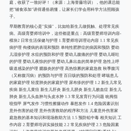
庭，收获了一致好评！（来源：上海誉藤培训），他的课总能
把"辅食添加"讲得通俗易懂，让家长们学会用科学方法照顾孩
子。
早期教育的核心是"实操"，比如给新生儿做抚触、处理常见疾
病。高级育婴师培训中，这些都是重点：高级育婴师培训内容-
模块2 日常生活保健与护理 1.育婴师培训理论内容 1.1 常见疾
病护理 佝偻病的表现和预防 单纯性肥胖症的病因和预防 婴幼
儿湿疹护理 水痘的预防和护理 婴幼儿腹痛的护理 婴幼儿呕吐
的护理 婴幼儿夜惊的护理 婴幼儿鼻出血的简单护理 急性上呼
吸道感染的护理 腮腺炎的护理 高热惊厥的家庭急救 秋季腹泻
（又称腹泻病）的预防与护理 百日咳的预防和处理 哮喘患儿
的家庭护理 轻度肺炎的家庭护理 尿布疹的护理 1.2 新生儿常见
疾病 新生儿黄疸 新生儿肝炎 新生儿脐炎 新生儿败血症 新生儿
肺炎 新生儿头血肿与头皮水肿 1.3 常见发育行为问题 吮拇指
咬指甲 屏气发作 习惯性擦腿动作 暴怒发作 1.4 危险因素识别
意外伤害的处理 意外伤害救助的程序和方法 儿童意外伤害家
庭急救的基本知识和现场救助方法 1.5 预防铅中毒 相关知识 工
作内容 2.育婴师培训实操技能 2.2 常见疾病护理 2.3 危险因素