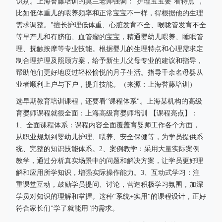
识别。上海誉藤培训的莫兰老师强调："护理宝宝要‘看特点’，
比如低体重儿的喂养频率和正常宝宝不一样，得根据他的生理
需求调整。"擅长护理低体重、心脏发育不全、喉咙管发育不全
等早产儿和有脐疝、血管瘤的宝宝，精通婴幼儿喂养、睡眠管
理、抚触按摩等专业技能。根据婴儿的生理特点和心理需求定
制合理护理及照顾方案，给予新生儿父母专业的建议和指导，
帮助他们更好地度过轻松愉悦的月子生活。指导千余名母婴从
业者顺利上户与下户，提升技能。（来源：上海誉藤培训）
选早期教育培训课程，还要看"课程体系"。上海某机构的高级
育婴师课程就很全面：上海高级育婴师培训 【课程亮点】：
1、全面课程体系：课程内容全面覆盖育婴师工作各个方面，
从职业规划到婴幼儿护理、喂养、安全保健等，为学员提供系
统、完整的知识技能体系。2、案例教学：采用大量实际案例
教学，通过分析真实场景中的问题和解决方案，让学员更好理
解和应用所学知识，增强实际操作能力。3、互动式学习：注
重课堂互动，鼓励学员提问、讨论，营造积极学习氛围，加深
学员对知识的理解和掌握。这种"系统+实用"的课程设计，正好
符合家长们"学了就能用"的需求。