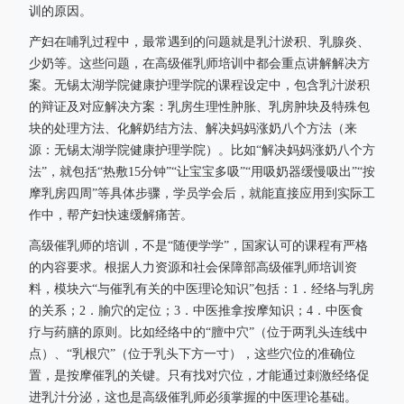
训的原因。
产妇在哺乳过程中，最常遇到的问题就是乳汁淤积、乳腺炎、
少奶等。这些问题，在高级催乳师培训中都会重点讲解解决方
案。无锡太湖学院健康护理学院的课程设定中，包含乳汁淤积
的辩证及对应解决方案：乳房生理性肿胀、乳房肿块及特殊包
块的处理方法、化解奶结方法、解决妈妈涨奶八个方法（来
源：无锡太湖学院健康护理学院）。比如“解决妈妈涨奶八个方
法”，就包括“热敷15分钟”“让宝宝多吸”“用吸奶器缓慢吸出”“按
摩乳房四周”等具体步骤，学员学会后，就能直接应用到实际工
作中，帮产妇快速缓解痛苦。
高级催乳师的培训，不是“随便学学”，国家认可的课程有严格
的内容要求。根据人力资源和社会保障部高级催乳师培训资
料，模块六“与催乳有关的中医理论知识”包括：1．经络与乳房
的关系；2．腧穴的定位；3．中医推拿按摩知识；4．中医食
疗与药膳的原则。比如经络中的“膻中穴”（位于两乳头连线中
点）、“乳根穴”（位于乳头下方一寸），这些穴位的准确位
置，是按摩催乳的关键。只有找对穴位，才能通过刺激经络促
进乳汁分泌，这也是高级催乳师必须掌握的中医理论基础。