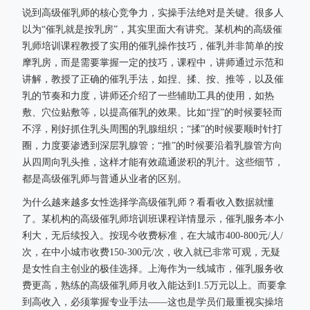
说到高级催乳师的核心竞争力，实操手法绝对是关键。很多人
以为“催乳就是按乳房”，其实里面大有讲究。某机构的高级催
乳师培训课程教授了实用的催乳操作技巧，催乳并非简单的按
摩乳房，而是需要掌握一定的技巧，课程中，讲师通过示范和
讲解，教授了正确的催乳手法，如捏、揉、按、推等，以及催
乳的节奏和力度，讲师还介绍了一些辅助工具的使用，如热
敷、穴位贴敷等，以提高催乳的效果。比如“捏”的时候要轻而
不浮，刚好抓住乳头周围的乳腺组织；“揉”的时候要顺时针打
圈，力度要渗透到深层乳腺管；“推”的时候要沿着乳腺管方向
从四周向乳头推，这样才能有效疏通淤积的乳汁。这些细节，
都是高级催乳师与普通从业者的区别。
为什么越来越多女性选择学高级催乳师？看看收入数据就懂
了。某机构的高级催乳师培训班课程详情显示，催乳服务本小
利大，无后续投入。按现今收费标准，在大城市400-800元/人/
次，在中小城市收费150-300元/次，收入就已非常可观，无疑
是女性自主创业的极佳选择。上海作为一线城市，催乳服务收
费更高，熟练的高级催乳师月收入能达到1.5万元以上。而要拿
到高收入，必须掌握专业手法——这也是学员们最重视实操培