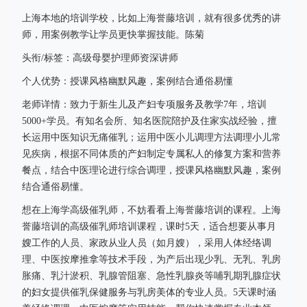
上海本地的培训学校，比如上海誉藤培训，就有很多优秀的讲
师，用案例教学让学员更快掌握技能。陈菊
头衔/标签：高级母婴护理师资深讲师
个人优势：授课风格幽默风趣，案例结合通俗易懂
老师详情：致力于新生儿及产妇专项服务及教学7年，培训
5000+学员。有知名会所、知名医院陪护及住家实战经验，擅
长运用中医知识无痛催乳；运用中医小儿调理方法调理小儿常
见疾病，根据不同体质的产妇制定专属私人的修复方案和营养
餐点，结合中医理论进行综合调理，授课风格幽默风趣，案例
结合通俗易懂。
想在上海学高级催乳师，不妨看看上海誉藤培训的课程。上海
誉藤培训的高级催乳师培训课程，课时5天，适合想要从事月
嫂工作的人员、家政从业人员（如月嫂），采用人体经络调
理、中医按摩推拿等技术手段，为产后出现少乳、无乳、乳房
胀痛、乳汁淤积、乳腺管阻塞、急性乳腺炎等哺乳期乳腺症状
的妇女提供催乳保健服务与乳房美体的专业人员。5天课时涵