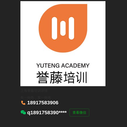
上海誉藤培训
详情
有一份热，发一份光

18917583906

q1891758390****
查看微信