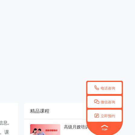

电话咨询

微信咨询
精品课程
更多


立即预约
信息
,
高级月嫂培训
。
课