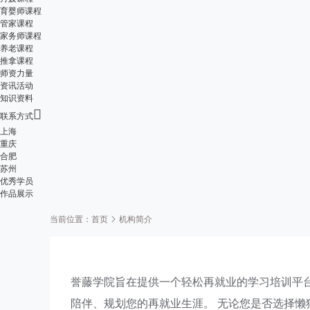
育婴师课程
管家课程
家务师课程
养老课程
推拿课程
师资力量
资讯活动
知识资料

联系方式
上海
重庆
合肥
苏州
优秀学员
作品展示
当前位置：
首页
机构简介
誉藤学院
旨在提供一个轻松再就业的学习培训平
陪伴、规划您的再就业生涯。 无论您是否选择懒