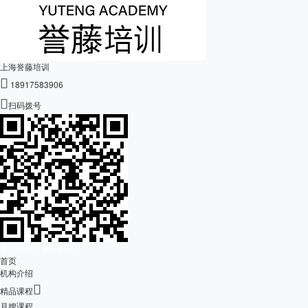
上海誉藤培训

18917583906

扫码拨号
有一份热，发一份光
首页
机构介绍

精品课程
月嫂课程