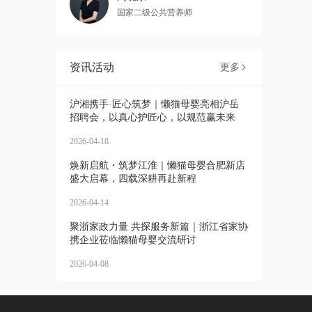
国家二级公共营养师
资讯活动
更多

沪湘携手·匠心筑梦｜懒猫母婴亮相沪岳
招聘会，以真心护匠心，以规范赢未来
2026-04-18
焕新启航・筑梦江淮｜懒猫母婴合肥新店
盛大启幕，四载深耕再赴新程
2026-04-14
聚浙家政力量 共探服务新篇｜浙江省家协
携企业莅临懒猫母婴交流研讨
2026-04-08