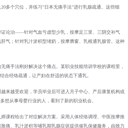
20多个穴位，并练习”日本无痛手法”进行乳腺疏通。这些细
辨证论治——针对气血亏虚型少乳，按摩足三里、三阴交补气
疏肝气；针对乳汁淤积型堵奶，按摩膺窗、乳根通乳腺管。这种
的无痛手法刚好解决这个痛点。某职业技能培训学校的课程里，
法，结合经络疏通，让产妇在舒适的状态下通乳。
训越来越受欢迎，学员毕业后可进入月子中心、产后康复机构或
这让很多想从事母婴行业的人，看到了新的职业机会。
乳师课程给出了对症解决方案。采用人体经络调理、中医按摩推
房胀痛、乳汁淤积等哺乳期乳腺症状提供催乳保健服务，由致力