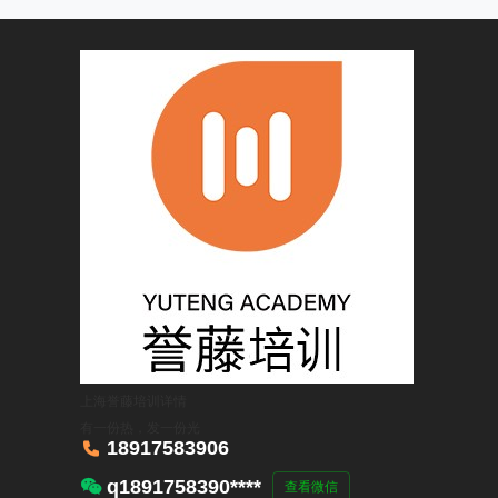
上海誉藤培训
详情
有一份热，发一份光

18917583906

q1891758390****
查看微信