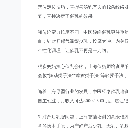
穴位定位技巧，掌握与泌乳有关的12条经络及
节，直接决定了催乳的效果。
和传统蛮力按摩不同，中医经络催乳更注重
血；针对肝郁气滞型少乳，按摩太冲、内关
个性化调理，让催乳不再是一刀切。
很多妈妈担心催乳会疼，上海催奶师培训里
会教”摆动类手法””摩擦类手法”等轻揉手
随着上海母婴行业的发展，中医经络催乳培
自主创业，月收入可达8000-15000元。
针对产后乳腺问题，上海誉藤培训的高级催
拿等技术手段，为产妇产后少乳、无乳、乳