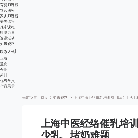
育婴师课程
管家课程
家务师课程
养老课程
推拿课程
师资力量
资讯活动
知识资料

联系方式
上海
重庆
合肥
苏州
优秀学员
作品展示
当前位置：
首页
知识资料
上海中医经络催乳培训有用吗？手把手
上海中医经络催乳培
少乳、堵奶难题