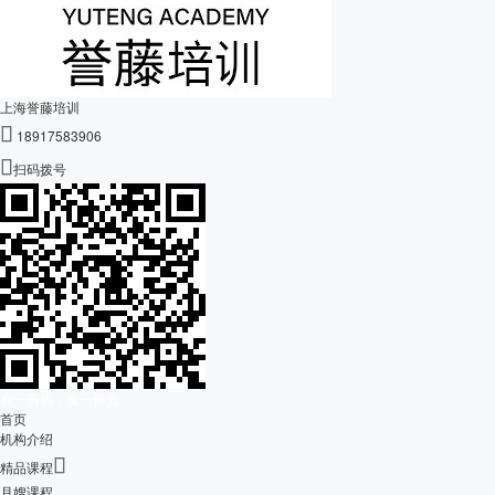
上海誉藤培训

18917583906

扫码拨号
有一份热，发一份光
首页
机构介绍

精品课程
月嫂课程