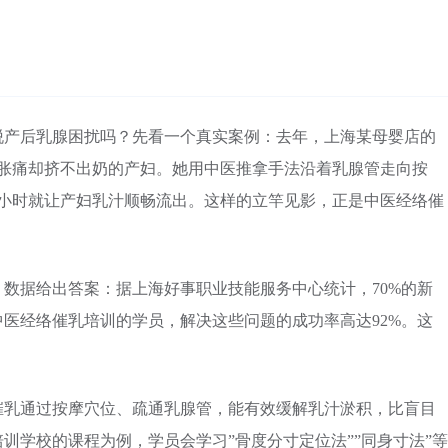
脱产后乳腺困扰吗？先看一个真实案例：去年，上海某母婴店的
房胀痛却挤不出奶的产妇。她用中医推拿手法沿着乳腺管走向按
1小时就让产妇乳汁顺畅流出。这样的立竿见影，正是中医经络催
数据给出答案：据上海好事职业技能服务中心统计，70%的新
医经络催乳培训的学员，解决这些问题的成功率高达92%。这
催乳通过按摩穴位、疏通乳腺管，能有效缓解乳汁淤积，比盲目
训学校的课程为例，学员会学习”骨度分寸定位法””同身寸法”等